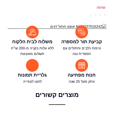
מוצרי טיפוח לחתול
תפו:
הדברה לחתולים
מיטות ומזרנים לחתולים
כלי אוכל ושתייה לחתולים
כלוב נשיאה לחתול
משטחי גירוד לחתול
חול וארגז צרכים לחתול
קביעת תור למספרה
משלוח לבית הלקוח
לימוד ספרות
טיפוח כלבים וחתולים עם
ללא עלות בקניה מ-200 ש״ח
מבצעים
הספרית נגה
תשלום מאובטח
X
חנות מפתיעה
גלריית תמונות
וותק מעל 25 שנה
לחצו לצפייה
מוצרים קשורים