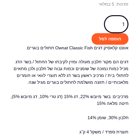
מות
מינות:
5 במלאי
חטיפי אילוף לכלב
ל
צעצועים ומשחקים לכלב
וונט
מוצרי טיפוח לכלב
Owna
הדברה לכלבים
תול
רצועות, קולרים ורתמות לכלב
הוספה לסל
מיטות ומזרנים לכלבים
גים
ונט קלאסיק דגים Ownat Classic Fish חתולים בוגרים.
כלי אוכל ושתייה לכלבים
כלוב נשיאה לכלב
גים הם מקור חלבון מעולה ומזין לקיבתו של החתול / בשר הדג
"ג
חתולים
כיל כמות נמוכה של שומנים וכמות גבוה של חלבון ולכן מתאים
חתולי בית / מרכיב ראשון בשר דג ללא תוצרי לוואי או חומרים
מזון יבש לחתולים
לאכותיים / תזונה מושלמת לחתולים בוגרים מגיל שנה.
מזון ללא דגנים לחתולים
מרכיבים: בשר מיובש 22%, דג 15% (דג טרי 10%, דג מיובש 5%),
מזון רפואי לחתולים
יטה מלאה 15%
מזון לגורי חתולים
מזון לחתול מבוגר / סניור
בון 30%, שומן 14%
מעדנים ושימורים לחתול
חטיפים וממתקים לחתול
וצרת ספרד / משקל 4 ק”ג
משחקים לחתול