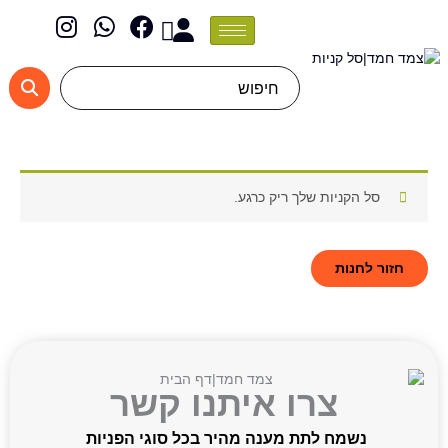
I
W
F
ילוג
Cart
n
h
a
תוכן
s
a
c
t
t
e
Search
a
s
b
...
g
a
o
r
p
o
a
p
k
m
סל הקניות שלך ריק כרגע.
חזור לחנות
צרו איתנו קשר
נשמח לתת מענה מהיר בכל סוגי הפניות