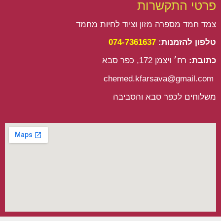
פרטי התקשרות
r
p
o
a
p
k
צמד חמד מספרה מזון וציוד לחיות מחמד
m
טלפון להזמנות:
074-7361637
כתובת:
רח׳ ויצמן 172, כפר סבא
chemed.kfarsava@gmail.com
משלוחים לכפר סבא והסביבה