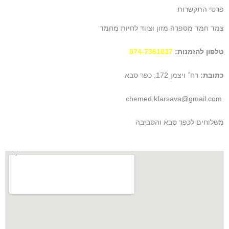
t
t
e
פרטי התקשרות
a
s
b
צמד חמד מספרה מזון וציוד לחיות מחמד
g
a
o
r
p
o
טלפון להזמנות:
074-7361637
a
p
k
m
כתובת:
רח׳ ויצמן 172, כפר סבא
chemed.kfarsava@gmail.com
משלוחים לכפר סבא והסביבה