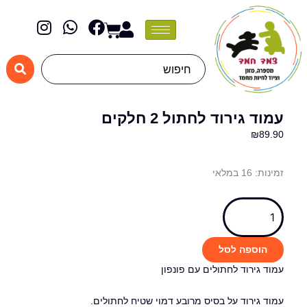
ילוג
I
W
F
תוכן
Cart
n
h
a
s
a
c
t
t
e
Search
a
s
b
...
g
a
o
r
p
o
עמוד גירוד לחתול 2 חלקים
a
p
k
₪
89.90
m
כמות
זמינות:
16 במלאי
של
עמוד
גירוד
לחתול
הוספה לסל
2
עמוד גירוד לחתולים עם פונפון
חלקים
עמוד גירוד על בסיס מרובע דמוי שטיח לחתולים.