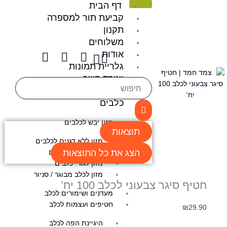
דף הבית
ילוג
תוכן
קביעת תור למספרה
תקנון
משלוחים
I
W
F
אודות
Cart
n
h
a
גלריית תמונות
s
a
c
יצירת קשר
t
t
e
Search
מאמרים
a
s
b
...
כלבים
g
a
o
r
p
o
מזון יבש לכלבים
תוצאות
a
p
k
מזון ללא דגנים לכלבים
m
הצג את כל התוצאות
מזון רפואי לכלבים
מזון לגורי כלבים
מזון לכלב מבוגר / סניור
חטיף סיגר צבעוני לכלב 100 יח’
מעדנים ושימורים לכלב
חטיפים ועצמות לכלב
₪
29.90
היגיינת הפה לכלב