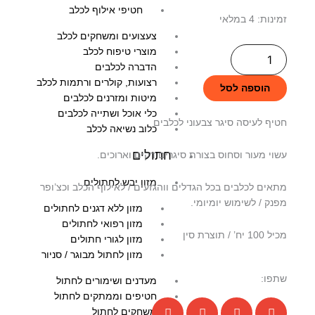
חטיפי אילוף לכלב
זמינות:
4 במלאי
כמות
צעצועים ומשחקים לכלב
של
מוצרי טיפוח לכלב
חטיף
הדברה לכלבים
סיגר
רצועות, קולרים ורתמות לכלב
הוספה לסל
מיטות ומזרנים לכלבים
צבעוני
כלי אוכל ושתייה לכלבים
לכלב
חטיף לעיסה סיגר צבעוני לכלבים
כלוב נשיאה לכלב
100
חתולים
עשוי מעור וסחוס בצורת סיגרים דקים וארוכים.
יח'
מזון יבש לחתולים
מתאים לכלבים בכל הגדלים ווהגזעים / לאילוף הכלב וכצ’ופר
מפנק / לשימוש יומיומי.
מזון ללא דגנים לחתולים
מזון רפואי לחתולים
מכיל 100 יח’ / תוצרת סין
מזון לגורי חתולים
מזון לחתול מבוגר / סניור
שתפו:
מעדנים ושימורים לחתול
חטיפים וממתקים לחתול
משחקים לחתול