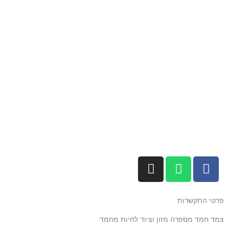
I
W
F
n
h
a
s
a
c
t
t
e
פרטי התקשרות
a
s
b
צמד חמד מספרה מזון וציוד לחיות מחמד
g
a
o