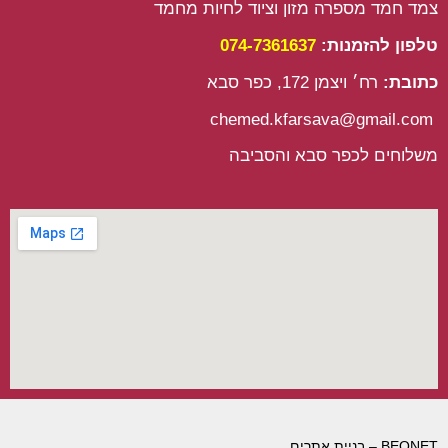
a
p
k
חמד מספרה מזון וציוד לחיות מחמד
m
ון להזמנות:
074-7361637
בת:
רח׳ ויצמן 172, כפר סבא
וחים לכפר סבא והסביבה
ניית אתרים