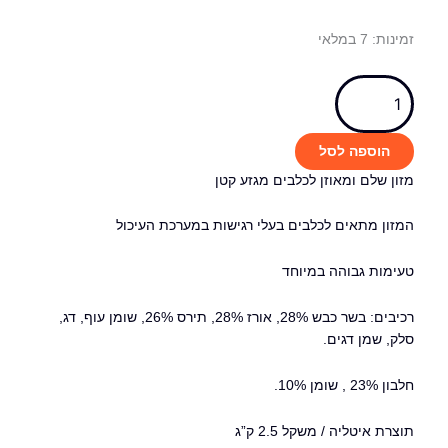
חטיפי אילוף לכלב
מות
מינות:
7 במלאי
צעצועים ומשחקים לכלב
ל
מוצרי טיפוח לכלב
יבאו
הדברה לכלבים
Ciba
רצועות, קולרים ורתמות לכלב
מיטות ומזרנים לכלבים
רמיום
הוספה לסל
כלי אוכל ושתייה לכלבים
זע
זון שלם ומאוזן לכלבים מגזע קטן
כלוב נשיאה לכלב
טן
חתולים
מזון מתאים לכלבים בעלי רגישות במערכת העיכול
Sensitiv
מזון יבש לחתולים
עימות גבוהה במיוחד
בש
מזון ללא דגנים לחתולים
אורז
רכיבים: בשר כבש 28%, אורז 28%, תירס 26%, שומן עוף, דג,
מזון רפואי לחתולים
2.
לק, שמן דגים.
מזון לגורי חתולים
מזון לחתול מבוגר / סניור
"ג
בון 23% , שומן 10%.
מעדנים ושימורים לחתול
חטיפים וממתקים לחתול
וצרת איטליה / משקל 2.5 ק”ג
משחקים לחתול