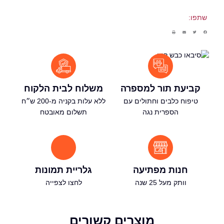
מוצרי טיפוח לחתול
תפו:
הדברה לחתולים
מיטות ומזרנים לחתולים
כלי אוכל ושתייה לחתולים
כלוב נשיאה לחתול
משטחי גירוד לחתול
חול וארגז צרכים לחתול
קביעת תור למספרה
משלוח לבית הלקוח
לימוד ספרות
טיפוח כלבים וחתולים עם
ללא עלות בקניה מ-200 ש״ח
מבצעים
הספרית נגה
תשלום מאובטח
X
חנות מפתיעה
גלריית תמונות
וותק מעל 25 שנה
לחצו לצפייה
מוצרים קשורים