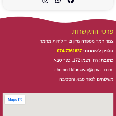
n
h
a
s
a
c
t
t
e
a
s
b
g
a
o
פרטי התקשרות
r
p
o
a
p
k
צמד חמד מספרה מזון וציוד לחיות מחמד
m
טלפון להזמנות:
074-7361637
כתובת:
רח׳ ויצמן 172, כפר סבא
chemed.kfarsava@gmail.com
משלוחים לכפר סבא והסביבה