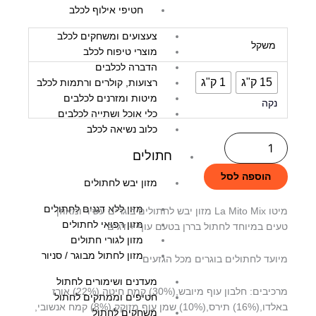
חטיפי אילוף לכלב
עד
כמות
צעצועים ומשחקים לכלב
משקל
מוצרי טיפוח לכלב
של
הדברה לכלבים
מיטו
15 ק"ג
1 ק"ג
רצועות, קולרים ורתמות לכלב
Mito
מיטות ומזרנים לכלבים
נקה
כלי אוכל ושתייה לכלבים
חתול
כלוב נשיאה לכלב
מיקס
חתולים
דגים
הוספה לסל
מזון יבש לחתולים
מזון ללא דגנים לחתולים
מיטו La Mito Mix מזון יבש לחתולים בוגרים עשיר ומאוזן
מזון רפואי לחתולים
טעים במיוחד לחתול בררן בטעם עוף + דגים
מזון לגורי חתולים
מזון לחתול מבוגר / סניור
מיועד לחתולים בוגרים מכל הגזעים
מעדנים ושימורים לחתול
מרכיבים: חלבון עוף מיובש,(30%) קמח חיטה,(22%) אורז
חטיפים וממתקים לחתול
באלדו,(16%) תירס,(10%) שמן עוף מזוקק,(8%) קמח אנשובי,
משחקים לחתול