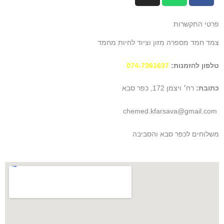
s
a
c
t
t
e
פרטי התקשרות
a
s
b
צמד חמד מספרה מזון וציוד לחיות מחמד
g
a
o
r
p
o
טלפון להזמנות:
074-7361637
a
p
k
m
כתובת:
רח׳ ויצמן 172, כפר סבא
chemed.kfarsava@gmail.com
משלוחים לכפר סבא והסביבה