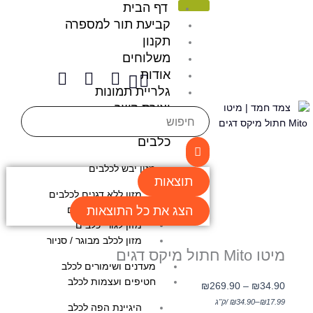
דף הבית
ילוג
תוכן
קביעת תור למספרה
תקנון
משלוחים
I
W
F
אודות
Cart
n
h
a
גלריית תמונות
s
a
c
יצירת קשר
t
t
e
Search
מאמרים
a
s
b
...
כלבים
g
a
o
r
p
o
מזון יבש לכלבים
תוצאות
a
p
k
מזון ללא דגנים לכלבים
m
הצג את כל התוצאות
מזון רפואי לכלבים
מזון לגורי כלבים
מזון לכלב מבוגר / סניור
מיטו Mito חתול מיקס דגים
מעדנים ושימורים לכלב
חטיפים ועצמות לכלב
טווח
₪
269.90
–
₪
34.90
מחירים:
–
17.99
₪
34.90
₪
/
ק"ג
היגיינת הפה לכלב