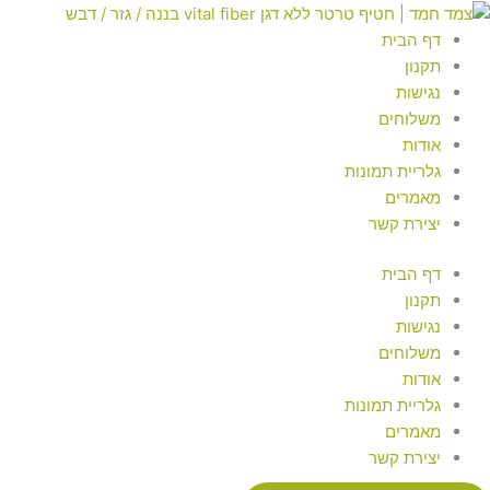
ילוג
מות
Searc
Searc
..
..
ל
תוכן
דף הבית
טיף
תקנון
רטר
נגישות
לא
משלוחים
גן
אודות
vita
גלריית תמונות
fibe
מאמרים
ננה
יצירת קשר
זר
דף הבית
תקנון
בש
נגישות
משלוחים
אודות
גלריית תמונות
מאמרים
יצירת קשר