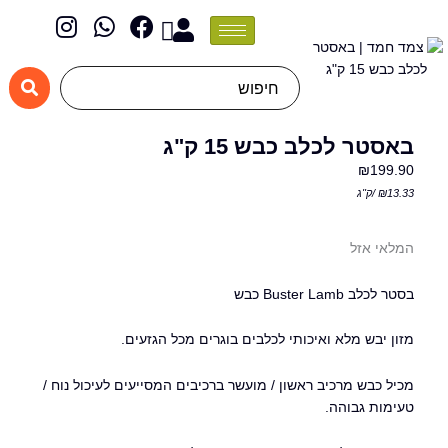
I
W
F
Cart
n
h
a
s
a
c
t
t
e
Search
a
s
b
...
g
a
o
אסטר לכלב כבש 15 ק"ג
r
p
o
₪
199.9
a
p
k
13.3
₪
/
ק"ג
m
מלאי אזל
סטר לכלב Buster Lamb כבש
זון יבש מלא ואיכותי לכלבים בוגרים מכל הגזעים.
כיל כבש מרכיב ראשון / מועשר ברכיבים המסייעים לעיכול נוח /
עימות גבוהה.