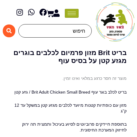
ילוג
I
W
F
תוכן
Cart
n
h
a
s
a
c
t
t
e
Search
a
s
b
...
g
a
o
r
p
o
בריט Brit מזון פרמיום לכלבים בוגרים
a
p
k
מגזע קטן על בסיס עוף
m
מוצר זה חסר כרגע במלאי ואינו זמין.
בריט לכלב בוגר עוף Brit Adult Chicken Small Breed / גזע קטן
מזון עם כופתיות קטנות מיועד לכלבים מגזע קטן במשקל עד 12
ק”ג
בתוספת חיידקים פרוביוטים לסיוע בעיכול ותמצית תה ירוק
לחיזוק המערכת החיסונית.