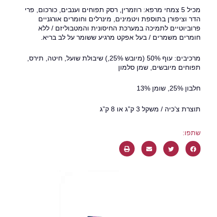
מכיל 5 צמחי מרפא: רוזמרין, רסק תפוחים וענבים, כורכום, פרי
הדר וציפורן בתוספת ויטמינים, מינרלים וחומרים אורגניים
פרוביוטיים לתמיכה במערכת החיסונית והמטבוליזם / ללא
חומרים משמרים / בעל אפקט מרגיע ששומר על לב בריא.
מרכיבים: עוף 50% (מיובש 25%,) שיבולת שועל, חיטה, תירס,
תפוחים מיובשים, שמן סלמון
חלבון 25%, שומן 13%
תוצרת צ’כיה / משקל 3 ק”ג או 8 ק”ג
שתפו: