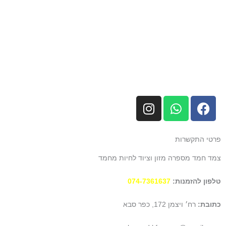
I
W
F
n
h
a
s
a
c
t
t
e
פרטי התקשרות
a
s
b
צמד חמד מספרה מזון וציוד לחיות מחמד
g
a
o
r
p
o
טלפון להזמנות:
074-7361637
a
p
k
m
כתובת:
רח׳ ויצמן 172, כפר סבא