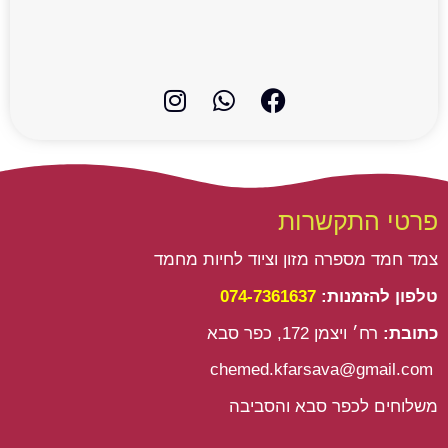
I
W
F
n
h
a
s
a
c
t
t
e
a
s
b
g
a
o
פרטי התקשרות
r
p
o
a
p
k
צמד חמד מספרה מזון וציוד לחיות מחמד
m
טלפון להזמנות:
074-7361637
כתובת:
רח׳ ויצמן 172, כפר סבא
chemed.kfarsava@gmail.com
משלוחים לכפר סבא והסביבה