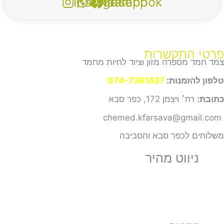
Instagram
Whatsapp
Facebook
קשרות
רה מזון וציוד לחיות מחמד
נות:
074-7361637
 172, כפר סבא
פר סבא והסביבה
וט מהיר
ם
ים
ד ספרות