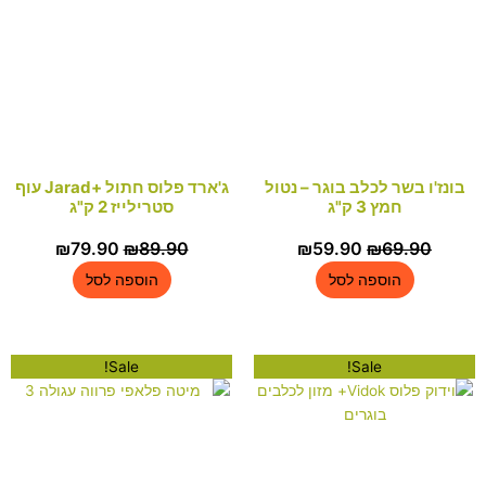
 לכלב בוגר – נטול
ג'ארד פלוס חתול +Jarad עוף
ץ 3 ק"ג
סטרילייז 2 ק"ג
המחיר
המחיר
המחיר
המחיר
₪
79.90
₪
89.90
₪
59.90
₪
6
המקורי
הנוכחי
המקורי
הנוכחי
וספה לסל
הוספה לסל
היה:
הוא:
היה:
הוא:
₪79.90.
₪89.90.
₪59.90.
₪69.90.
Sale!
Sale!