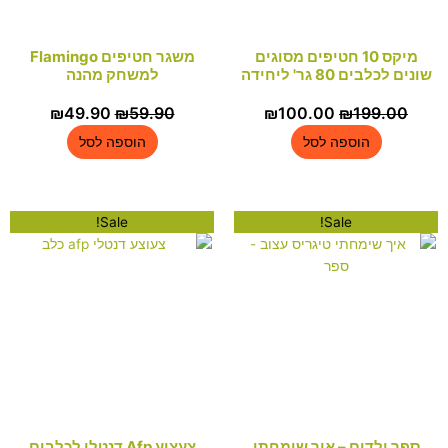
מיקס 10 חטיפים מסוגים
משגר חטיפים Flamingo
' ליחידה
למשחק מהנה
המחיר
המחיר
המחיר
המחיר
₪
49.90
₪
59.90
₪
100.00
₪
1
המקורי
הנוכחי
המקורי
הנוכחי
וספה לסל
הוספה לסל
היה:
הוא:
היה:
הוא:
₪49.90.
₪59.90.
₪100.00.
₪199.00.
Sale!
Sale!
ם – איך שימחתי
צעצוע Afp דנטלי לכלבים