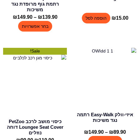
המוצר
רתמת גוף מרופדת נגד
משיכות
139.90
₪
–
149.90
₪
טווח
₪
15.00
הוספה לסל
מחירים
בחר אפשרויות
עד
למוצר
Sale!
זה
יש
מספר
סוגים.
ניתן
לבחור
את
האפשרויות
בעמוד
איזי-וולק Easy-Walk רתמה
המוצר
נגד משיכות
כיסוי מושב לרכב PetZoo
Loungee Seat Cover דוחה
89.90
₪
–
149.90
₪
טווח
נוזלים
מחירים: