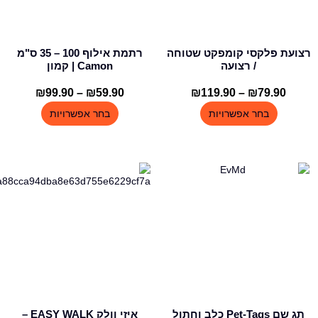
לבחור
לבחור
את
את
האפשרויות
האפשרויות
בעמוד
בעמוד
רצועת פלקסי קומפקט שטוחה
רתמת אילוף 100 – 35 ס"מ
המוצר
המוצר
/ רצועה
Camon | קמון
79.90
₪
–
119.90
₪
טווח
59.90
₪
–
99.90
₪
טווח
מחירים:
מחירים:
בחר אפשרויות
בחר אפשרויות
עד
עד
למוצר
זה
יש
מספר
סוגים.
ניתן
לבחור
את
האפשרויות
בעמוד
תג שם Pet-Tags כלב וחתול
איזי וולק EASY WALK –