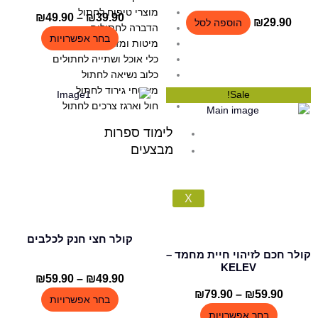
מוצרי טיפוח לחתול
39.90
₪
–
49.90
₪
טווח
₪
29.90
הוספה לסל
הדברה לחתולים
מחירים:
בחר אפשרויות
מיטות ומזרנים לחתולים
עד
כלי אוכל ושתייה לחתולים
כלוב נשיאה לחתול
משטחי גירוד לחתול
למוצר
למוצר
Sale!
חול וארגז צרכים לחתול
זה
זה
יש
יש
לימוד ספרות
מספר
מספר
מבצעים
סוגים.
סוגים.
ניתן
ניתן
לבחור
לבחור
X
את
את
האפשרויות
האפשרויות
בעמוד
בעמוד
קולר חצי חנק לכלבים
המוצר
המוצר
קולר חכם לזיהוי חיית מחמד –
KELEV
49.90
₪
–
59.90
₪
טווח
מחירים:
59.90
₪
–
79.90
₪
טווח
בחר אפשרויות
מחירים:
בחר אפשרויות