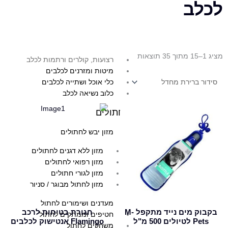
לכלב
חטיפי אילוף לכלב
צעצועים ומשחקים לכלב
מוצרי טיפוח לכלב
הדברה לכלבים
מציג 1–15 מתוך 35 תוצאות
רצועות, קולרים ורתמות לכלב
מיטות ומזרנים לכלבים
כלי אוכל ושתייה לכלבים
כלוב נשיאה לכלב
למוצר
חתולים
זה
יש
מזון יבש לחתולים
מספר
מזון ללא דגנים לחתולים
סוגים.
מזון רפואי לחתולים
ניתן
מזון לגורי חתולים
לבחור
מזון לחתול מבוגר / סניור
את
האפשרויות
מעדנים ושימורים לחתול
בעמוד
בקבוק מים נייד מתקפל M-
חגורת בטיחות לרכב
חטיפים וממתקים לחתול
המוצר
Pets לטיולים 500 מ"ל
Flamingo אנטישוק לכלבים
משחקים לחתול