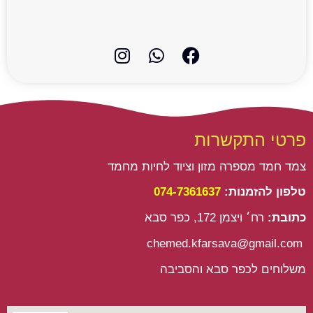
I
W
F
n
h
a
s
a
c
t
t
e
a
s
b
g
a
o
פרטי התקשרות
r
p
o
a
p
k
צמד חמד מספרה מזון וציוד לחיות מחמד
m
טלפון להזמנות:
074-7361637
כתובת:
רח׳ ויצמן 172, כפר סבא
chemed.kfarsava@gmail.com
משלוחים לכפר סבא והסביבה