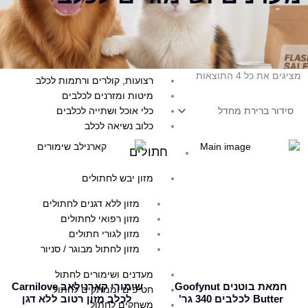
חטיפי אילוף לכלב
צעצועים ומשחקים לכלב
מוצרי טיפוח לכלב
הדברה לכלבים
מציגים את כל ⁦4⁩ התוצאות
רצועות, קולרים ורתמות לכלב
מיטות ומזרנים לכלבים
כלי אוכל ושתייה לכלבים
כלוב נשיאה לכלב
חתולים
מזון יבש לחתולים
מזון ללא דגנים לחתולים
מזון רפואי לחתולים
מזון לגורי חתולים
מזון לחתול מבוגר / סניור
מעדנים ושימורים לחתול
חמאת בוטנים Goofynut
שימורי קארנילאב Carnilove
חטיפים וממתקים לחתול
Butter לכלבים 340 גר'
לכלב מזון רטוב ללא דגן
משחקים לחתול