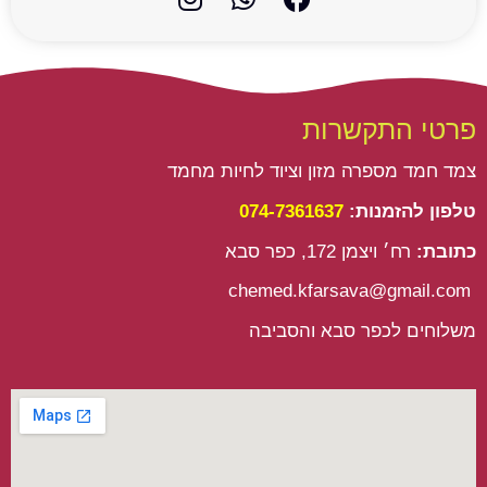
n
h
a
s
a
c
t
t
e
a
s
b
g
a
o
פרטי התקשרות
r
p
o
a
p
k
צמד חמד מספרה מזון וציוד לחיות מחמד
m
טלפון להזמנות:
074-7361637
כתובת:
רח׳ ויצמן 172, כפר סבא
chemed.kfarsava@gmail.com
משלוחים לכפר סבא והסביבה