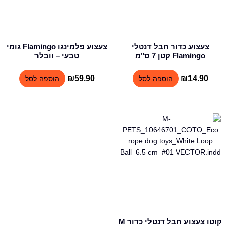
צעצוע כדור חבל דנטלי
צעצוע פלמינגו Flamingo גומי
Flamingo קטן 7 ס"מ
טבעי – וובלר
₪
59.90
₪
14.90
הוספה לסל
הוספה לסל
למוצר
זה
יש
מספר
סוגים.
ניתן
לבחור
את
האפשרויות
בעמוד
קוטו צעצוע חבל דנטלי כדור M