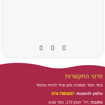
I
W
F
n
h
a
s
a
c
t
t
e
a
s
b
g
a
o
פרטי התקשרות
r
p
o
a
p
k
צמד חמד מספרה מזון וציוד לחיות מחמד
m
טלפון להזמנות:
074-7361637
כתובת:
רח׳ ויצמן 172, כפר סבא