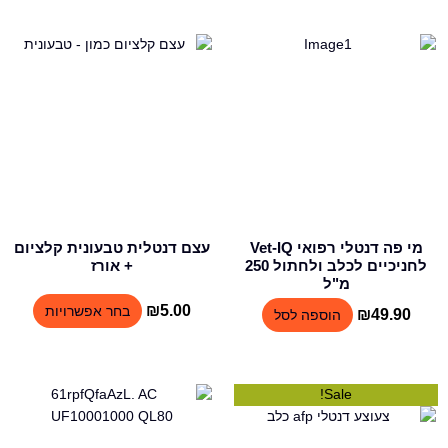
למוצר
זה
יש
מספר
סוגים.
ניתן
לבחור
את
האפשר
בעמוד
מי פה דנטלי רפואי Vet-IQ
עצם דנטלית טבעונית קלציום
המוצר
לחניכיים לכלב ולחתול 250
+ אורז
מ"ל
₪
5.00
בחר אפשרויות
₪
49.90
הוספה לסל
למוצר
Sale!
זה
יש