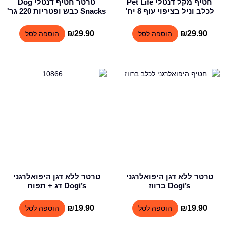
חטיף מקל דנטלי Pet Life
טרטר חטיף דנטלי Dog
לכלב וניל בציפוי עוף 8 יח’
Snacks כבש ופטריות 220 גר'
₪
29.90
₪
29.90
הוספה לסל
הוספה לסל
טרטר ללא דגן היפואלרגני
טרטר ללא דגן היפואלרגני
Dogi’s ברווז
Dogi’s דג + תפוח
₪
19.90
₪
19.90
הוספה לסל
הוספה לסל