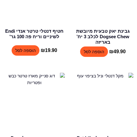
גבינת יאק טבעית מיובשת
חטיף דנטלי טרטר אנדי Endi
Dogsee Chew לכלב 3 יח’
לשיניים וריח פה 100 גר'
באריזה
₪
19.90
הוספה לסל
₪
49.90
הוספה לסל